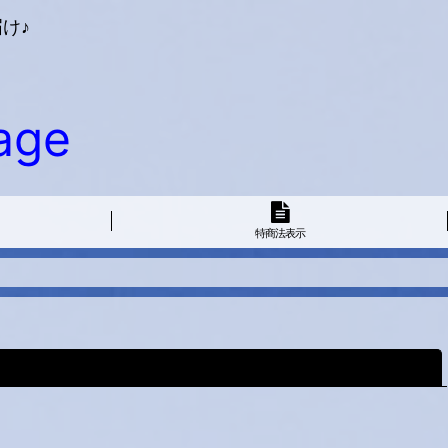
け♪
age
特商法表示
閉じる