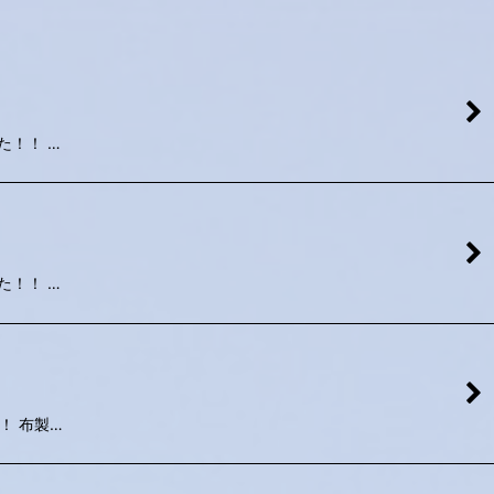
した！！ …
した！！ …
！！ 布製…