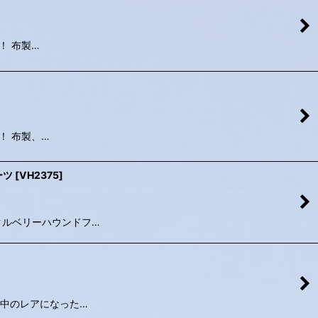
！！ 布製…
た！！ 布製、…
ーツ
[
VH2375
]
』 ハックルベリーハウンドフ…
 レア中のレアになった…