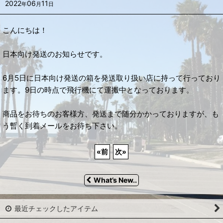
2022
06
11
年
月
日
こんにちは！
日本向け発送のお知らせです。
6月5日に日本向け発送の箱を発送取り扱い店に持って行っており
ます。9日の時点で飛行機にて運搬中となっております。
商品をお待ちのお客様方、発送まで随分かかっておりますが、も
う暫く到着メールをお待ち下さい。
«
前
次
»
What’s New..
最近チェックしたアイテム