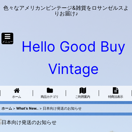
色々なアメリカンビンテージ&雑貨をロサンゼルスよ
りお届け♪
Hello Good Buy
メニュー
Vintage
ホーム
商品カテゴリ
ご利用案内
特商法表示
ホーム
>
What’s New..
>
日本向け発送のお知らせ
日本向け発送のお知らせ