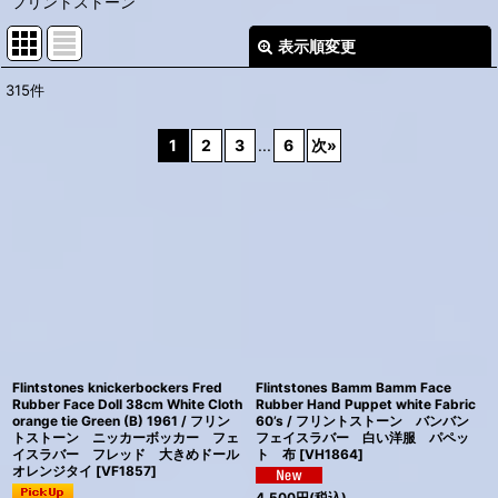
フリントストーン
表示順変更
閉じる
315
件
表示数
:
1
2
3
...
6
次
»
並び順
:
絞り込む
Flintstones knickerbockers Fred
Flintstones Bamm Bamm Face
Rubber Face Doll 38cm White Cloth
Rubber Hand Puppet white Fabric
orange tie Green (B) 1961 / フリン
60’s / フリントストーン バンバン
トストーン ニッカーボッカー フェ
フェイスラバー 白い洋服 パペッ
イスラバー フレッド 大きめドール
ト 布
[
VH1864
]
オレンジタイ
[
VF1857
]
4,500
円
(税込)