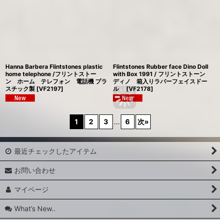
Hanna Barbera Flintstones plastic
Flintstones Rubber face Dino Doll
home telephone /フリントストー
with Box 1991 / フリントストーン
ン ホーム テレフォン 電話機 プラ
ディノ 箱入りラバーフェイスドー
スチック製
[
VF2197
]
ル
[
VF2178
]
1
2
3
...
6
次
»
最近チェックしたアイテム
お問い合わせ
マイページ
What’s New..