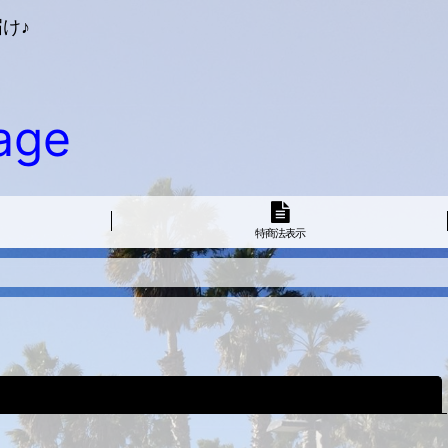
け♪
age
特商法表示
閉じる