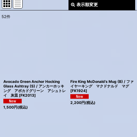
表示順変更
閉じる
52
件
サブカテゴリ
:
表示数
:
並び順
:
絞り込む
Avocado Green Anchor Hocking
Fire King McDonald’s Mug (B) / ファ
Glass Ashtray (S) / アンカーホッキ
イヤーキング マクドナルド マグ
ング アボカドグリーン アシュトレ
[
FK1924
]
イ 灰皿
[
FK2013
]
2,200
円
(税込)
1,500
円
(税込)