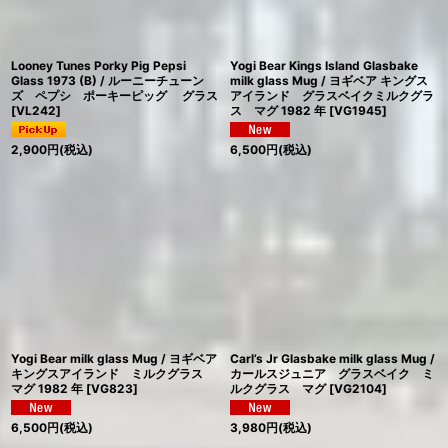
Looney Tunes Porky Pig Pepsi
Yogi Bear Kings Island Glasbake
Glass 1973 (B) / ルーニーチューン
milk glass Mug / ヨギベア キングス
ズ ペプシ ポーキーピッグ グラス
アイランド グラスベイクミルクグラ
[
VL242
]
ス マグ 1982 年
[
VG1945
]
2,900
円
(税込)
6,500
円
(税込)
Yogi Bear milk glass Mug / ヨギベア
Carl’s Jr Glasbake milk glass Mug /
キングスアイランド ミルクグラス
カールスジュニア グラスベイク ミ
マグ 1982 年
[
VG823
]
ルクグラス マグ
[
VG2104
]
6,500
円
(税込)
3,980
円
(税込)