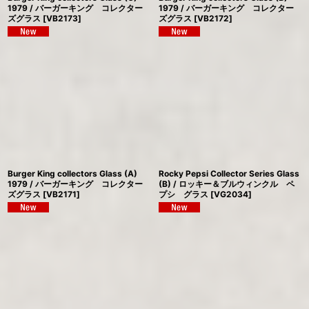
1979 / バーガーキング コレクター
1979 / バーガーキング コレクター
ズグラス
[
VB2173
]
ズグラス
[
VB2172
]
Burger King collectors Glass (A)
Rocky Pepsi Collector Series Glass
1979 / バーガーキング コレクター
(B) / ロッキー＆ブルウィンクル ペ
ズグラス
[
VB2171
]
プシ グラス
[
VG2034
]