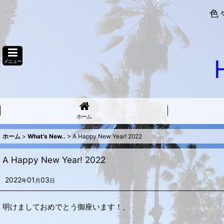
色
メニュー
ホーム
ホーム
>
What’s New..
>
A Happy New Year! 2022
A Happy New Year! 2022
2022
01
03
年
月
日
明けましておめでとう御座います！、