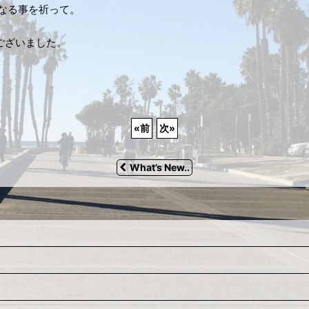
になる事を祈って。
ございました。
«
前
次
»
What’s New..