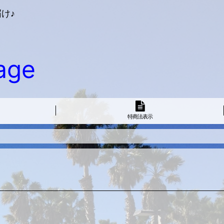
け♪
age
特商法表示